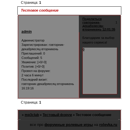
Страница:
1
Тестовое сообщение
Поделиться
говторник-
1
декабряесяц-
вторникень 12:01:35
admin
Благодарим за выбор
Администратор
нашего сервиса!
Зарегистрирован
: говторник-
декабряесяц-вторникень
0
Приглашений:
0
Сообщений:
5
Уважение:
[+0/-0]
Позитив:
[+0/-0]
Провел на форуме:
2 часа 6 минут
Последний визит:
говторник-декабряесяц-вторникень
16:19:16
Страница:
1
»
mp3club
»
Тестовый форум
»
Тестовое сообщение
все про
форумные ролевые игры
на
rolevka.ru