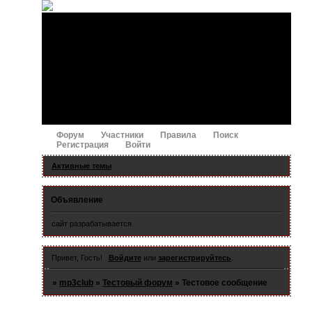
Форум
Участники
Правила
Поиск
Регистрация
Войти
Активные темы
Объявление
сайт разрабатывается
Привет, Гость!
Войдите
или
зарегистрируйтесь
.
»
mp3club
»
Тестовый форум
»
Тестовое сообщение